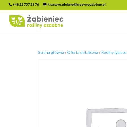
+48 22 757 23 76
krzewyozdobne@krzewyozdobne.pl
Strona główna
/
Oferta detaliczna
/
Rośliny iglaste