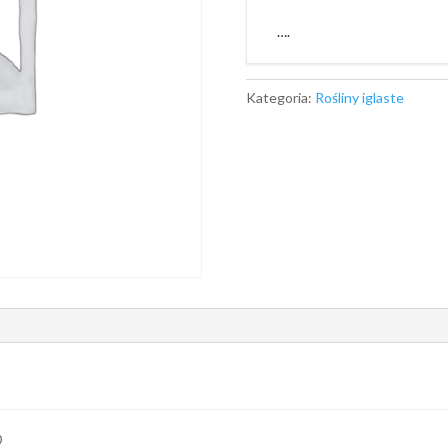
….
Kategoria:
Rośliny iglaste
0