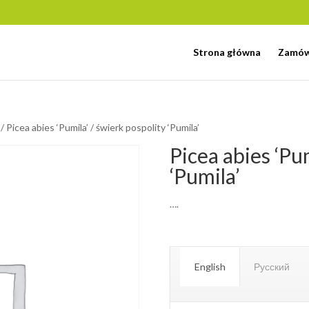
Strona główna
Zamów
/ Picea abies ‘Pumila’ / świerk pospolity ‘Pumila’
Picea abies ‘Pum
‘Pumila’
….
English
Русский