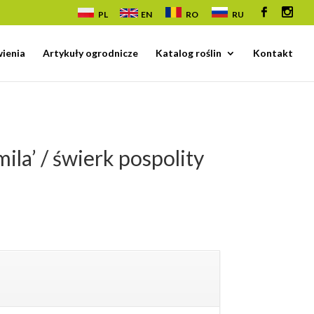
PL
EN
RO
RU
ienia
Artykuły ogrodnicze
Katalog roślin
Kontakt
ila’ / świerk pospolity