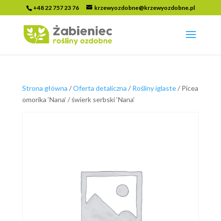
+48 22 757 23 76
krzewyozdobne@krzewyozdobne.pl
Strona główna
/
Oferta detaliczna
/
Rośliny iglaste
/ Picea
omorika ‘Nana’ / świerk serbski ‘Nana’