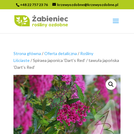
+48 22 757 23 76
krzewyozdobne@krzewyozdobne.pl
Strona główna
/
Oferta detaliczna
/
Rośliny
Liściaste
/ Spiraea japonica ‘Dart’s Red’ / tawuła japońska
‘Dart’s Red’