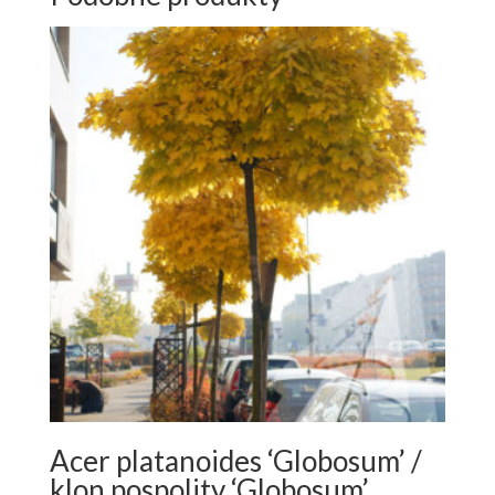
Acer platanoides ‘Globosum’ /
klon pospolity ‘Globosum’