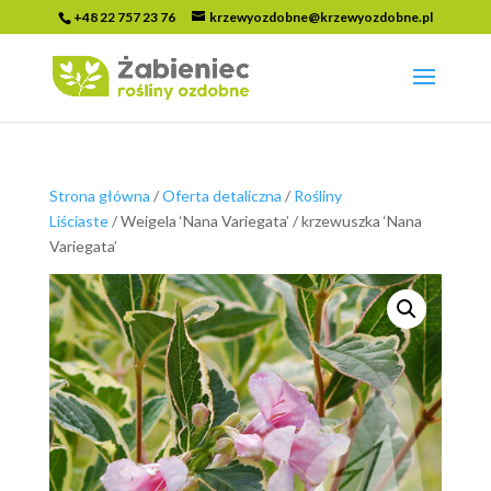
+48 22 757 23 76
krzewyozdobne@krzewyozdobne.pl
Strona główna
/
Oferta detaliczna
/
Rośliny
Liściaste
/ Weigela ‘Nana Variegata’ / krzewuszka ‘Nana
Variegata’